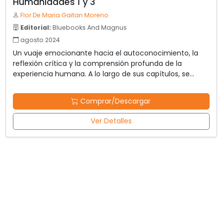
Humanidades 1 y 3
Flor De Maria Gaitan Moreno
Editorial:
Bluebooks And Magnus
agosto 2024
Un vuaje emocionante hacia el autoconocimiento, la
reflexión crítica y la comprensión profunda de la
experiencia humana. A lo largo de sus capítulos, se
abordan temas fundamentales de la filosofía, ética,
lógica y epistemología, proporcinando herramientas y
Comprar/Descargar
conceptos esenciales para el pensamiento crítico y la
construcción de sentido en el mundo contemporáneo.
Ver Detalles
Se centra en promover la comprensión de sí mismo y
del mundo que nos rodea, fomentando habilidades
cognitivas y socioemocionales.