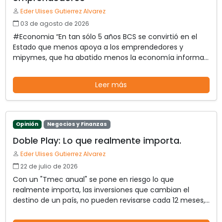
Eder Ulises Gutierrez Alvarez
03 de agosto de 2026
#Economia “En tan sólo 5 años BCS se convirtió en el
Estado que menos apoya a los emprendedores y
mipymes, que ha abatido menos la economía informal,
en penúltimo lugar en exportaciones y que ya se
encuentra por debajo de la media en productividad
Leer más
laboral”
Opinión
Negocios y Finanzas
Doble Play: Lo que realmente importa.
Eder Ulises Gutierrez Alvarez
22 de julio de 2026
Con un "Tmec anual" se pone en riesgo lo que
realmente importa, las inversiones que cambian el
destino de un país, no pueden revisarse cada 12 meses,
si realmente aspiramos al cada vez más ausente
crecimiento económico.